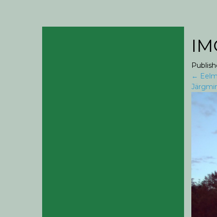
IM
Publis
←
Eelm
Järgmi