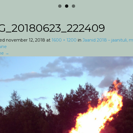
G_20180623_222409
hed
november 12, 2018
at
1600 × 1200
in
Jaanid 2018 – jaanituli, mi
ine
ne
→