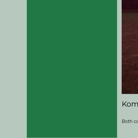
Kom
Both co