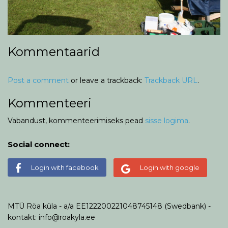
Kommentaarid
Post a comment
or leave a trackback:
Trackback URL
.
Kommenteeri
Vabandust, kommenteerimiseks pead
sisse logima
.
Social connect:
Login with facebook
Login with google
MTÜ Röa küla - a/a EE122200221048745148 (Swedbank) -
kontakt: info@roakyla.ee