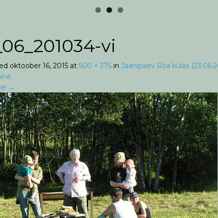
_06_201034-vi
hed
oktoober 16, 2015
at
500 × 375
in
Jaanipäev Röa külas (23.06.2
ine
ne
→