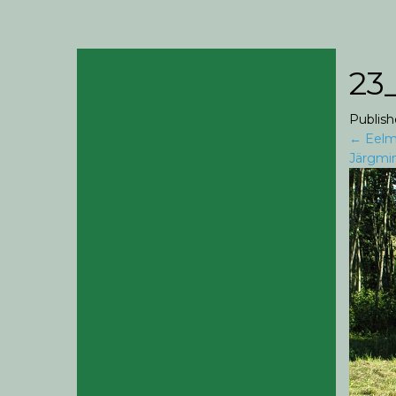
23
Publis
←
Eelm
Järgmi