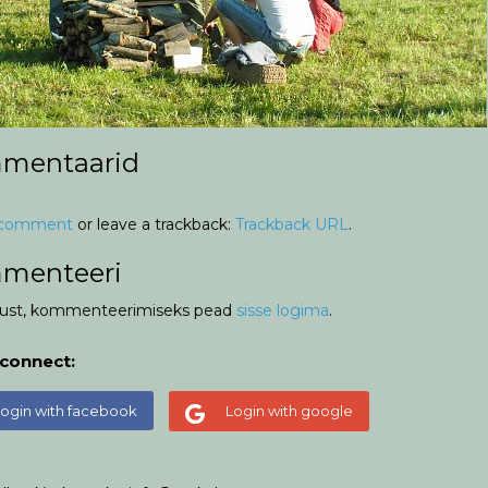
mentaarid
 comment
or leave a trackback:
Trackback URL
.
menteeri
ust, kommenteerimiseks pead
sisse logima
.
 connect:
ogin with facebook
Login with google