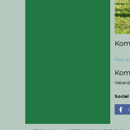
Kom
Post a
Kom
Vaband
Social
L