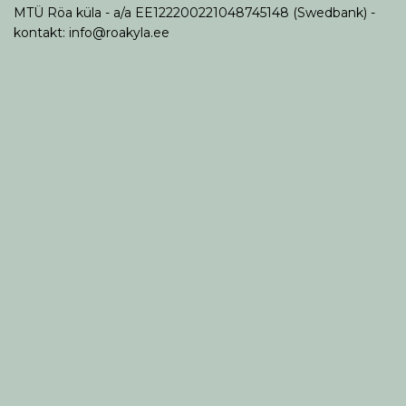
MTÜ Röa küla - a/a EE122200221048745148 (Swedbank) -
kontakt: info@roakyla.ee