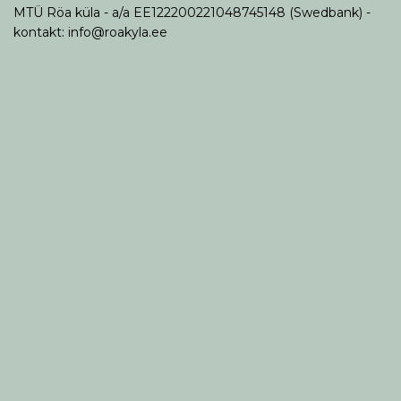
MTÜ Röa küla - a/a EE122200221048745148 (Swedbank) -
kontakt: info@roakyla.ee