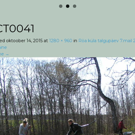
CT0041
hed
oktoober 14, 2015
at
1280 × 960
in
Röa küla talgupäev 7.mail 
ine
ne
→