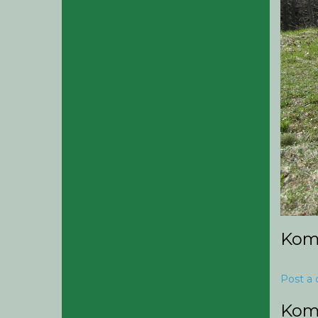
Kom
Post a
Kom