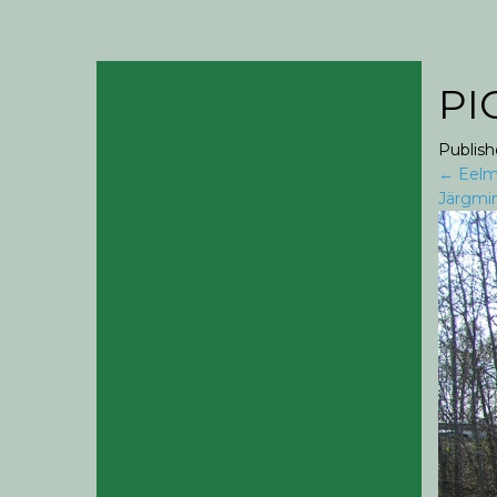
PI
Publis
←
Eelm
Järgmi