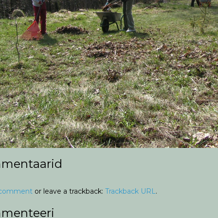
mentaarid
 comment
or leave a trackback:
Trackback URL
.
menteeri