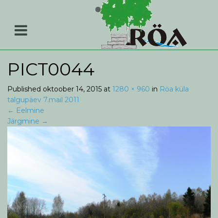
PICT0044
Published
oktoober 14, 2015
at
1280 × 960
in
Röa küla
talgupäev 7.mail 2011
←
Eelmine
Järgmine
→