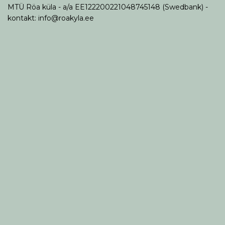
MTÜ Röa küla - a/a EE122200221048745148 (Swedbank) -
kontakt: info@roakyla.ee