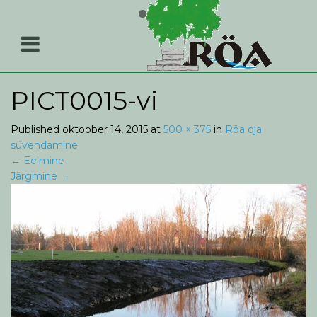
PICT0015-vi
Published
oktoober 14, 2015
at
500 × 375
in
Röa oja
süvendamine
←
Eelmine
Järgmine
→