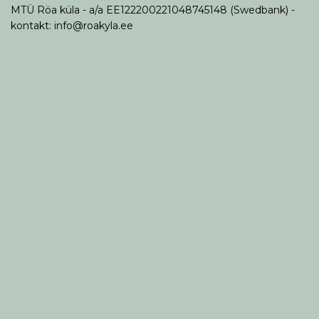
MTÜ Röa küla - a/a EE122200221048745148 (Swedbank) -
kontakt: info@roakyla.ee