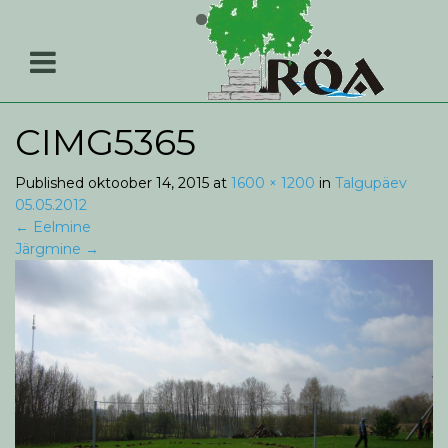
CIMG5365
Published
oktoober 14, 2015
at
1600 × 1200
in
Talgupäev
05.05.2012
←
Eelmine
Järgmine
→