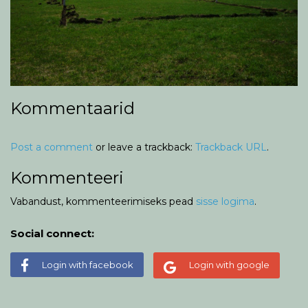
Kommentaarid
Post a comment
or leave a trackback:
Trackback URL
.
Kommenteeri
Vabandust, kommenteerimiseks pead
sisse logima
.
Social connect:
Login with facebook
Login with google