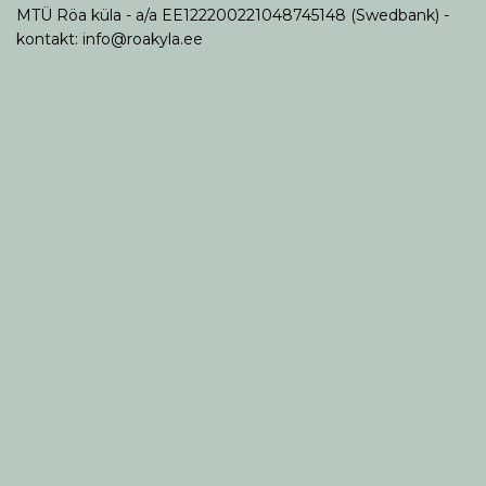
MTÜ Röa küla - a/a EE122200221048745148 (Swedbank) -
kontakt: info@roakyla.ee