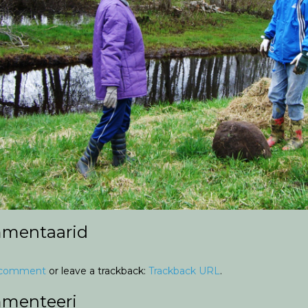
mentaarid
 comment
or leave a trackback:
Trackback URL
.
menteeri