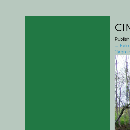
CI
Publis
←
Eelm
Järgmi