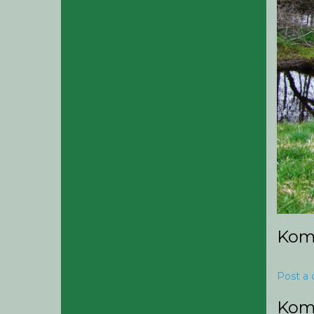
Kom
Post a
Kom