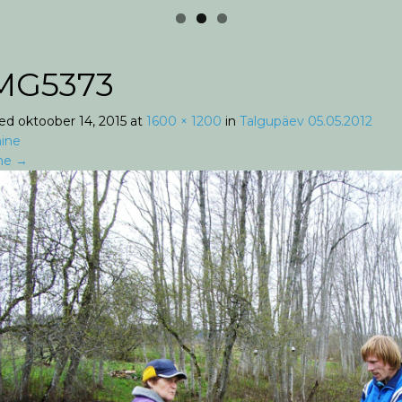
MG5373
hed
oktoober 14, 2015
at
1600 × 1200
in
Talgupäev 05.05.2012
ine
ne
→