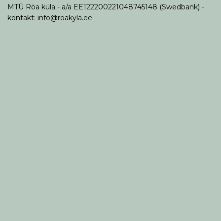
MTÜ Röa küla - a/a EE122200221048745148 (Swedbank) -
kontakt: info@roakyla.ee