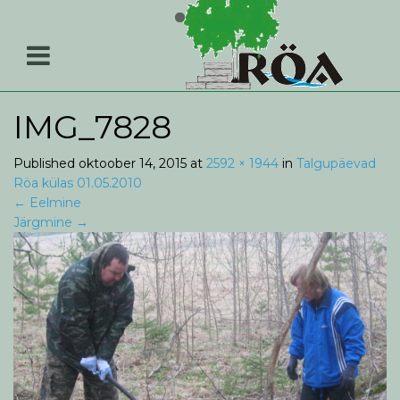
IMG_7828
Published
oktoober 14, 2015
at
2592 × 1944
in
Talgupäevad
Röa külas 01.05.2010
←
Eelmine
Järgmine
→