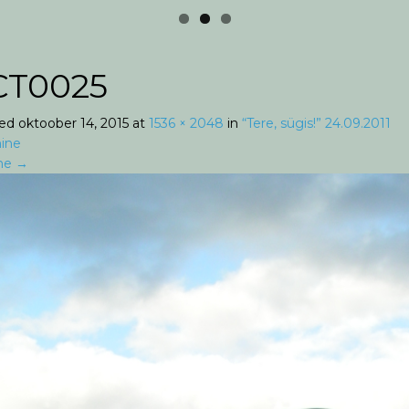
CT0025
hed
oktoober 14, 2015
at
1536 × 2048
in
“Tere, sügis!” 24.09.2011
ine
ne
→