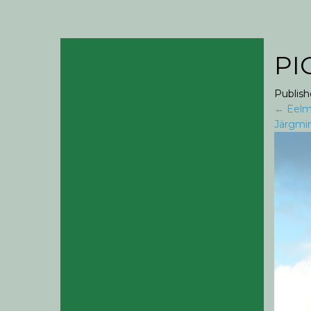
PI
Publis
←
Eelm
Järgmi