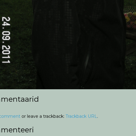
mentaarid
 comment
or leave a trackback:
Trackback URL
.
menteeri