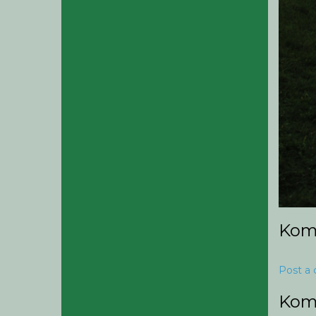
Kom
Post a
Kom