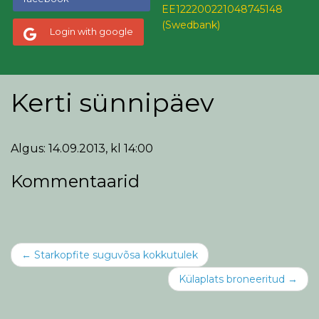
EE122200221048745148
(Swedbank)
Login with google
Kerti sünnipäev
Algus: 14.09.2013, kl 14:00
Kommentaarid
Post
←
Starkopfite suguvõsa kokkutulek
navigation
Külaplats broneeritud
→