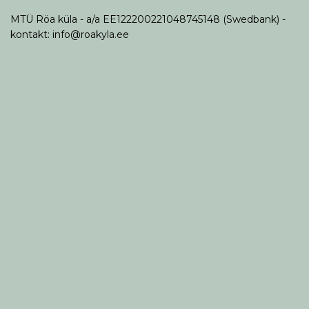
MTÜ Röa küla - a/a EE122200221048745148 (Swedbank) -
kontakt: info@roakyla.ee