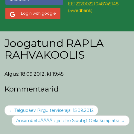
EE122200221048745148
(Swedbank)
Login with google
Joogatund RAPLA
RAHVAKOOLIS
Algus: 18.09.2012, kl 19:45
Kommentaarid
Post
←
Talgupäev Pirgu terviserajal 15.09.2012
navigation
Ansambel JÄÄÄÄR ja Riho Sibul @ Oela külaplatsil
→