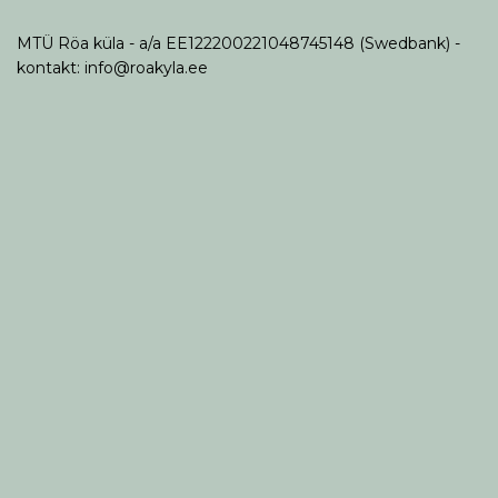
MTÜ Röa küla - a/a EE122200221048745148 (Swedbank) -
kontakt: info@roakyla.ee