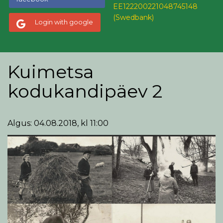
EE122200221048745148
(Swedbank)
Login with google
Kuimetsa
kodukandipäev 2
Algus: 04.08.2018, kl 11:00