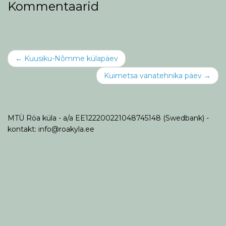
Kommentaarid
Post
←
Kuusiku-Nõmme külapäev
navigation
Kuimetsa vanatehnika päev
→
MTÜ Röa küla - a/a EE122200221048745148 (Swedbank) -
kontakt: info@roakyla.ee