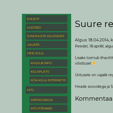
ESILEHT
Suure re
UUDISED
SÜNDMUSTE KALENDER
Algus: 18.04.2014, k
GALERII
Reedel, 18.aprillil, 
MEIE KÜLA
Lisaks toimub lihavõtt
KASULIK INFO
võistlusel
KÜLAPLATS
Üritusele on vajalik r
RÖA KÜLA INTERNETIS
Heade soovidega ja S
MTÜ
Kommentaar
ARENGUKAVA
MTÜ PÕHIKIRI