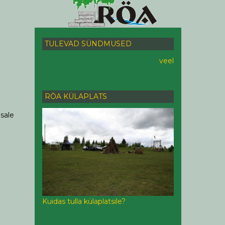
TULEVAD SÜNDMUSED
veel
RÖA KÜLAPLATS
osale
Kuidas tulla külaplatsile?