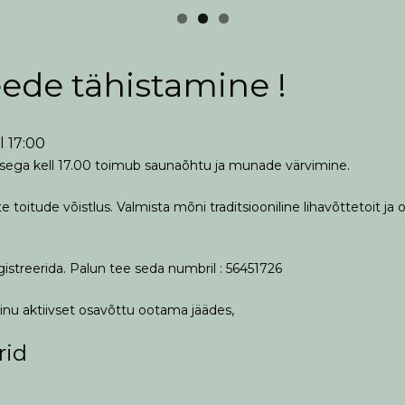
ede tähistamine !
l 17:00
algusega kell 17.00 toimub saunaõhtu ja munade värvimine.
e toitude võistlus. Valmista mõni traditsiooniline lihavõttetoit ja 
egistreerida. Palun tee seda numbril : 56451726
inu aktiivset osavõttu ootama jäädes,
id